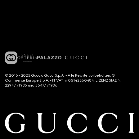
© 2016 - 2025 Guccio Gucci S.p.A. - Alle Rechte vorbehalten. G
Commerce Europe S.p.A. - IT VAT nr 05142860484. LIZENZ SIAE N.
2294/I/1936 und 5647/I/1936