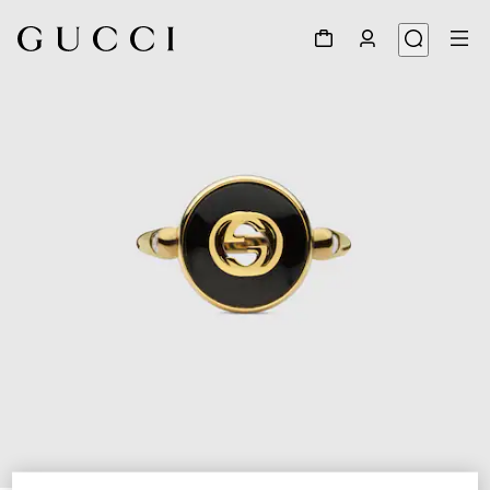
1
/
5