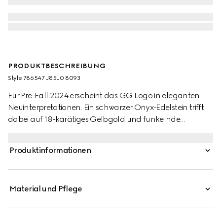
PRODUKTBESCHREIBUNG
Style ‎786547 J85L0 8093
Für Pre-Fall 2024 erscheint das GG Logo in eleganten
Neuinterpretationen. Ein schwarzer Onyx-Edelstein trifft
dabei auf 18-karätiges Gelbgold und funkelnde
Diamanten. Der Ring lässt sich ideal mit anderen
Accessoires aus derselben Linie kombinieren.
Produktinformationen
Material und Pflege