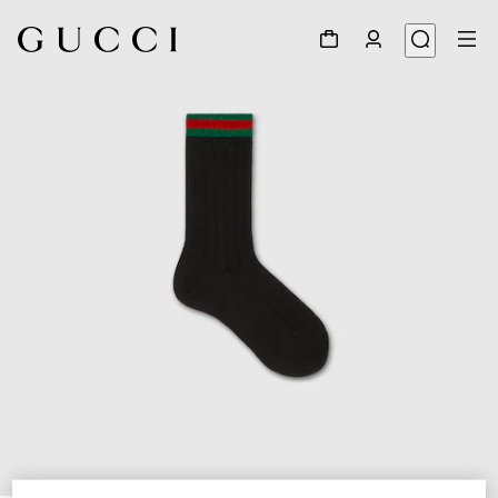
1
/
2