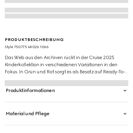
PRODUKTBESCHREIBUNG
Style ‎750775 4K026 1066
Das Web aus den Archiven rückt in der Cruise 2025
Kinderkollektion in verschiedenen Variationen in den
Fokus. In Grün und Rot sorgt es als Besatz auf Ready-To-
Wear-Modellen, Schuhen und Accessoires für sportliche
Looks mit vielseitigem Charakter. Diese Kindersocken aus
Produktinformationen
Baumwolle werden von einem grünen und roten Web
geziert.
Material und Pflege