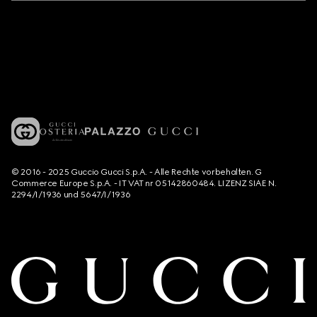
© 2016 - 2025 Guccio Gucci S.p.A. - Alle Rechte vorbehalten. G
Commerce Europe S.p.A. - IT VAT nr 05142860484. LIZENZ SIAE N.
2294/I/1936 und 5647/I/1936