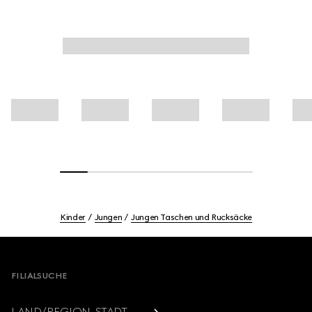
Kinder
Jungen
Jungen Taschen und Rucksäcke
Footer
FILIALSUCHE
LAND/REGION, STADT