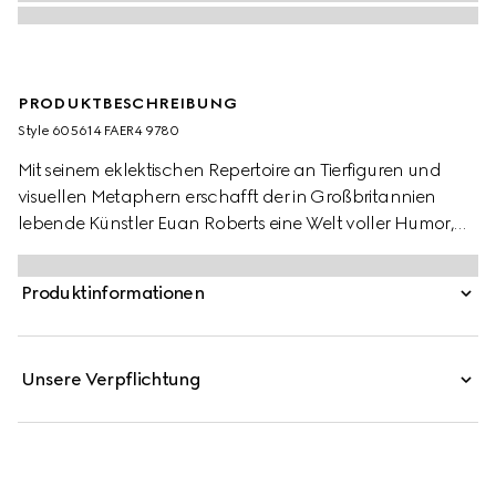
PRODUKTBESCHREIBUNG
Style ‎605614 FAER4 9780
Mit seinem eklektischen Repertoire an Tierfiguren und
visuellen Metaphern erschafft der in Großbritannien
lebende Künstler Euan Roberts eine Welt voller Humor,
Hoffnung und Freude. Für die Pre-Fall 2025
Kinderkollektion erscheinen die einzigartigen Motive
Produktinformationen
zusammen mit dem Gucci Logo auf einer Reihe von
Ready-To-Wear-Looks, textilen Accessoires und
Lederwaren.
Unsere Verpflichtung