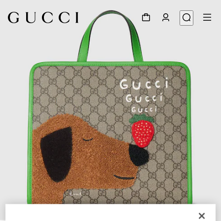
1
/
8