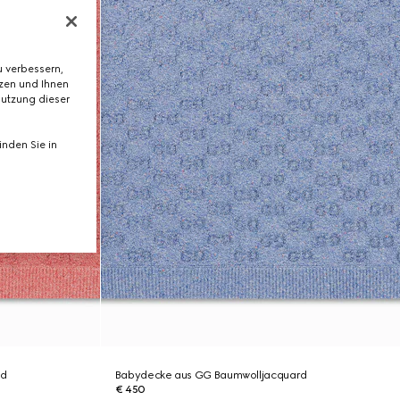
 verbessern,
tzen und Ihnen
Nutzung dieser
nden Sie in
rd
Babydecke aus GG Baumwolljacquard
€ 450