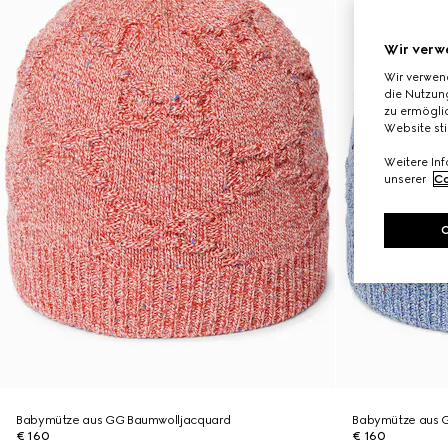
Wir verw
Wir verwen
die Nutzung
zu ermöglic
Website st
Weitere In
unserer
Co
Babymütze aus GG Baumwolljacquard
Babymütze aus 
€ 160
€ 160