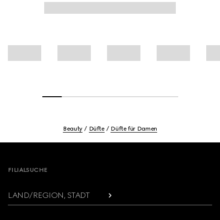
Beauty
Düfte
Düfte für Damen
Footer
FILIALSUCHE
LAND/REGION, STADT