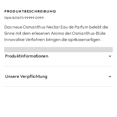
PRODUKTBESCHREIBUNG
Style ‎823670 99999 0099
Das neue Osmanthus Nectar Eau de Parfum belebt die
Sinne mit dem erlesenen Aroma der Osmanthus-Blüte.
Innovative Verfahren bringen die aprikosenartigen
Noten der Blüte in einer einzigartigen Komposition zur
Geltung. Die feinen, blumigen Nuancen verbinden sich
Produktinformationen
mit ätherischem Sandelholzöl zu einer cremigen,
holzigen Basisnote mit einer dezenten trockenen Würze,
durch die der Duft an Tiefe gewinnt.
Unsere Verpflichtung