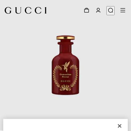
1
/
3