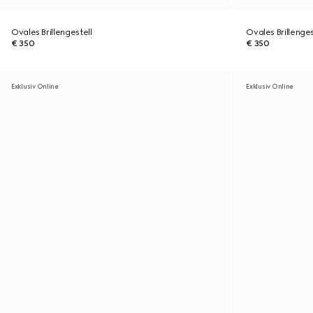
Ovales Brillengestell
Ovales Brillenges
€ 350
€ 350
Exklusiv Online
Exklusiv Online