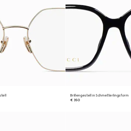
stell
Brillengestell in Schmetterlingsform
€ 350