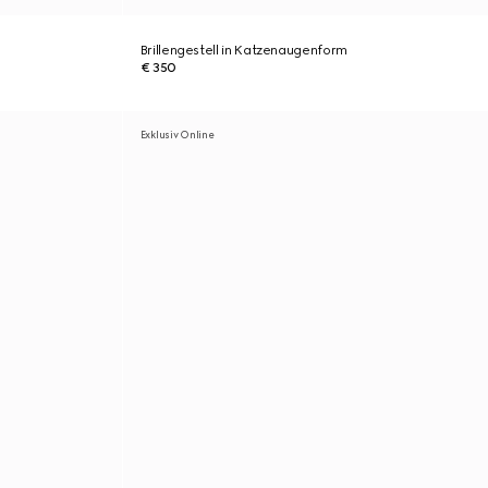
Brillengestell in Katzenaugenform
€ 350
Exklusiv Online