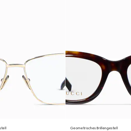
stell
Geometrisches Brillengestell