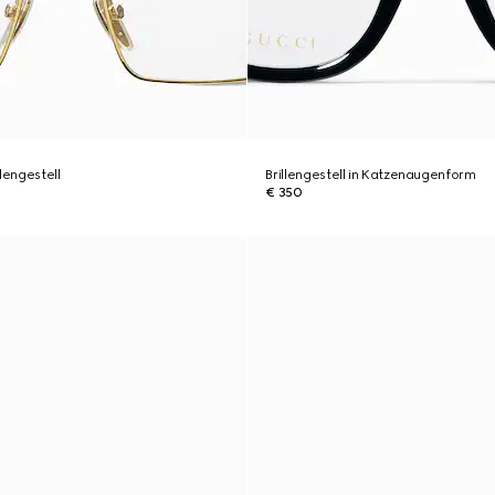
lengestell
Brillengestell in Katzenaugenform
€ 350