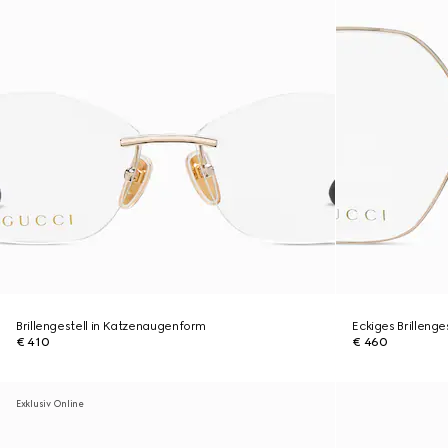
Brillengestell in Katzenaugenform
Eckiges Brillenge
€ 410
€ 460
Exklusiv Online