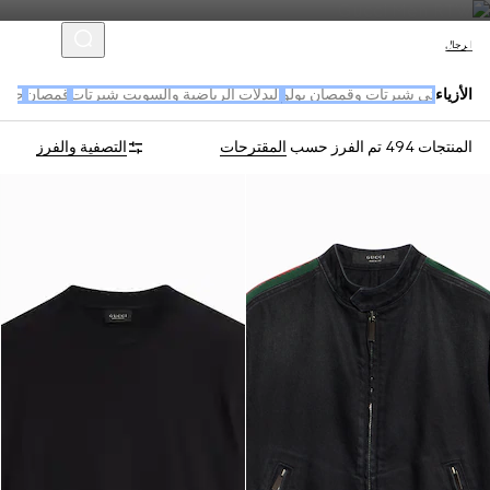
الرجال
الأزياء
تي شيرتات وقمصان بولو
البدلات الرياضية والسويت شيرتات
قمصان
جديد
المنتجات 494
تم الفرز حسب
المقترحات
التصفية والفرز