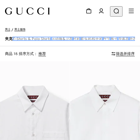
男士
男士服饰
夹克
T-Shirts & Polo Shirts
运动服&卫衣
衬衫
套头衫和开衫
丹宁
裤子
连体衣
外衣
商品 18
排序方式：
推荐
筛选并排序