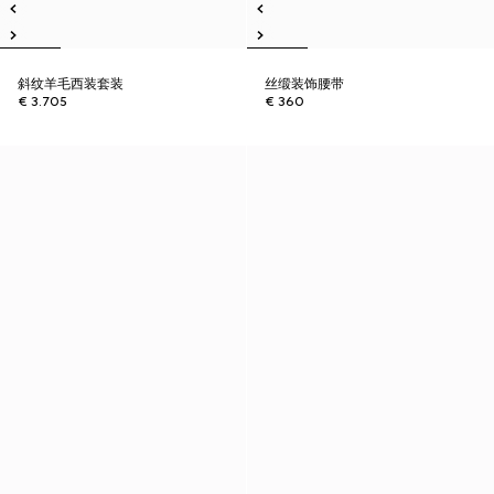
斜纹羊毛西装套装
丝缎装饰腰带
€ 3.705
€ 360