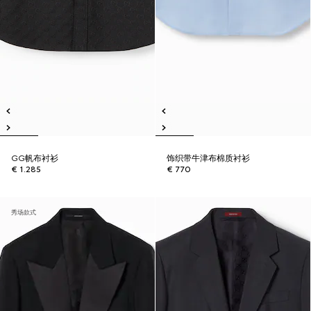
GG帆布衬衫
饰织带牛津布棉质衬衫
€ 1.285
€ 770
秀场款式