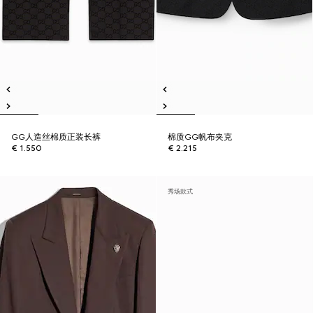
GG人造丝棉质正装长裤
棉质GG帆布夹克
€ 1.550
€ 2.215
秀场款式