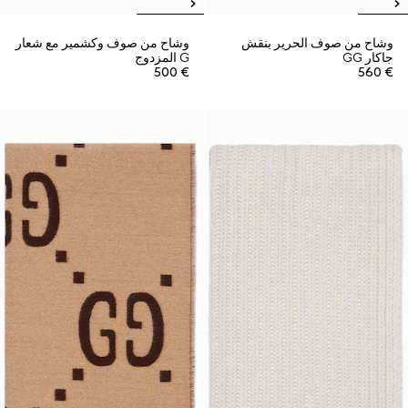
وشاح من صوف الحرير بنقش
وشاح من صوف وكشمير مع شعار
جاكار GG
G المزدوج
€ 500
€ 560