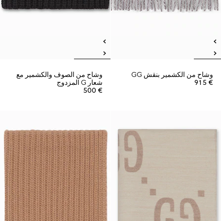
وشاح من الكشمير بنقش GG
وشاح من الصوف والكشمير مع
€ 915
شعار G المزدوج
€ 500