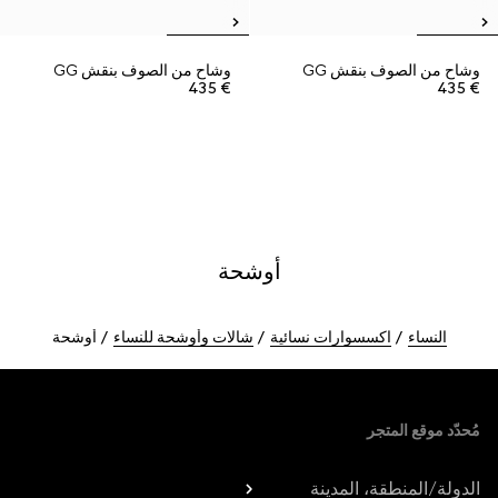
وشاح من الصوف بنقش GG
وشاح من الصوف بنقش GG
€ 435
€ 435
أوشحة
النساء
اكسسوارات نسائية
شالات وأوشحة للنساء
أوشحة
Foote
مُحدّد موقع المتجر
الدولة/المنطقة، المدينة