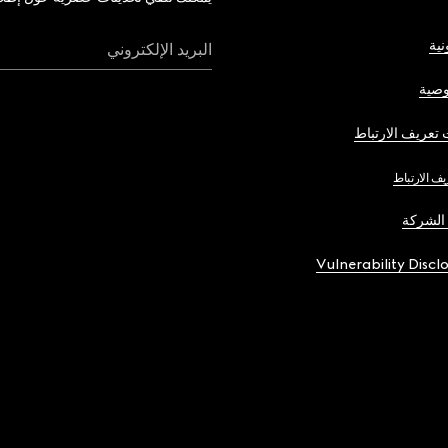
نية
البريد الإلكتروني
صية
تعريف الارتباط
يف الارتباط
الشركة
Vulnerability Discl