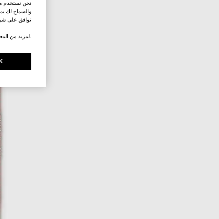
نحن نستخدم ملف
والسماح لك بمش
توافق على شرو
.لمزيد من المع
K