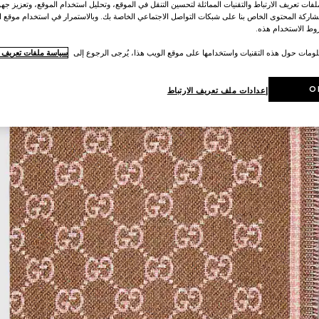
ات تعريف الارتباط والتقنيات المماثلة لتحسين التنقل في الموقع، وتحليل استخدام الموقع، وتعزيز جهود
اركة المحتوى الخاص بنا على شبكات التواصل الاجتماعي الخاصة بك. وبالاستمرار في استخدام موقع ا
ط الاستخدام هذه.
لومات حول هذه التقنيات واستخدامها على موقع الويب هذا، يُرجى الرجوع إلى
سياسة ملفات تعريف ال
O
إعدادات ملف تعريف الارتباط