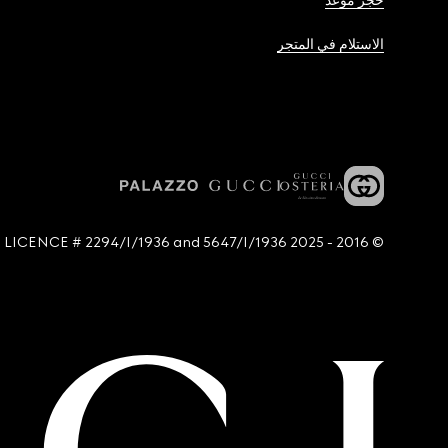
حجز موعد
الاستلام في المتجر
© 2016 - 2025 Guccio Gucci S.p.A. - All rights reserved. SIAE LICENCE # 2294/I/1936 and 5647/I/1936