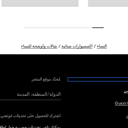
النساء
اكسسوارات نسائية
شالات وأوشحة للنساء
مُحدّد موقع المتجر
شي
الدولة/المنطقة، المدينة
Gucci 
اشترك للحصول على تحديثات غوتشي
يمكنك تلقي تحديثات حصرية حول إطلاق 