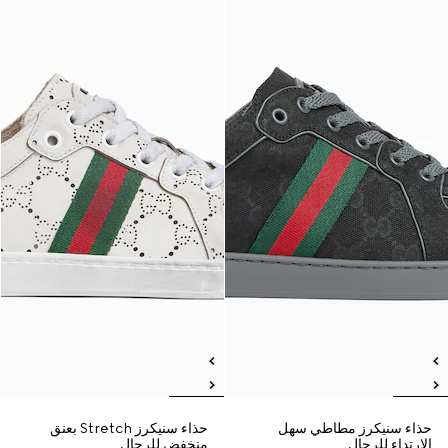
حذاء سنيكرز مطاطي سهل
حذاء سنيكرز Stretch بعنق
الارتداء للرجال
منخفض للرجال