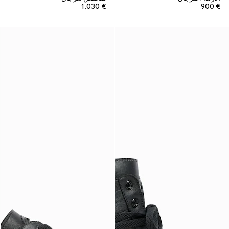
€ 1.030
€ 900