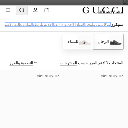
الرجال
أحذية للرجال
سنيكرز
موكاسين ولوفرز
صنادل
أحذية درايفر
احذية بأربطة
أبوات عالية وقصيرة
الرجال
للنساء
المنتجات 60
تم الفرز حسب
المقترحات
التصفية والفرز
Virtual Try-On
Virtual Try-On