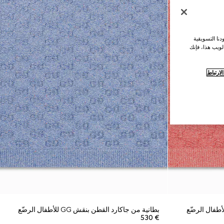
نا التسويقية
لويب هذا، فإنك
ارتباط
بطانية من جاكارد القطن بنقش GG للأطفال الرضّع
€ 530