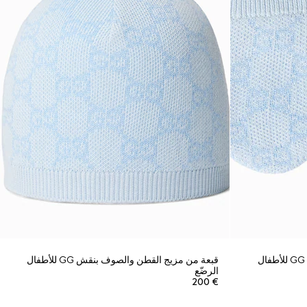
قفازات من مزيج قطن وصوف بنقش GG للأطفال
قبعة من مزيج القطن والصوف بنقش GG للأطفال
الرضّع
€ 200