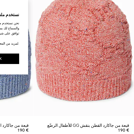
نستخدم ملف
نحن نستخدم ملف
والسماح لك بمش
توافق على شرو
.لمزيد من المع
K
قبعة من جاكارد القطن بنقش GG للأطفال الرضّع
قبعة من جاكارد القطن بنقش
€ 190
€ 190