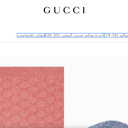
يد (16-19)
أحذية مواليد حديثي المشي (20-26)
حقائب للحفاضات