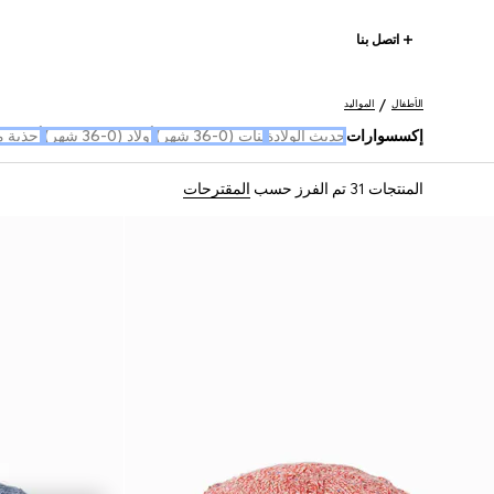
اتصل بنا
الأطفال
المواليد
إكسسوارات
حديث الولادة
بنات (0-36 شهر)
أولاد (0-36 شهر)
أحذية موال
المنتجات 31
تم الفرز حسب
المقترحات