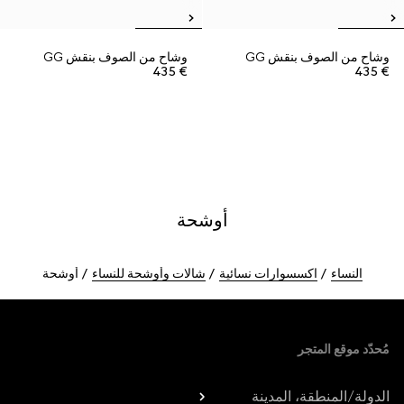
وشاح من الصوف بنقش GG
وشاح من الصوف بنقش GG
€ 435
€ 435
أوشحة
النساء
اكسسوارات نسائية
شالات وأوشحة للنساء
أوشحة
Foote
مُحدّد موقع المتجر
الدولة/المنطقة، المدينة