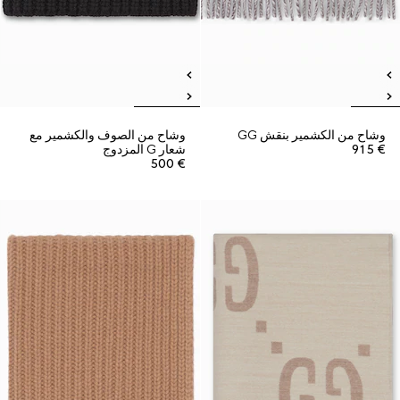
وشاح من الكشمير بنقش GG
وشاح من الصوف والكشمير مع
€ 915
شعار G المزدوج
€ 500