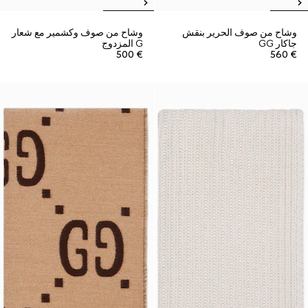
وشاح من صوف الحرير بنقش
وشاح من صوف وكشمير مع شعار
جاكار GG
G المزدوج
€ 500
€ 560