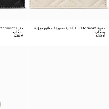
حقيبة GG Marmont داخلية صغيرة للمفاتيح مزوّدة
بسحّاب
بسحّاب
€ 430
€ 430