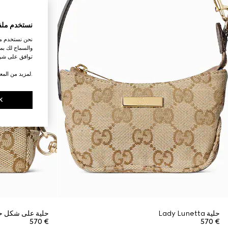
نستخدم ملف
نحن نستخدم ملف
والسماح لك بمش
توافق على شرو
.لمزيد من المع
K
حلية Lady Lunetta
حلية على شكل ح
€ 570
€ 570