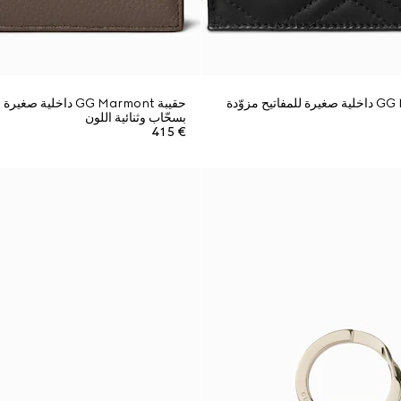
حقيبة GG Marmont داخلية صغيرة للمفاتيح مزوّدة
حقيبة GG Marmont داخلية
بسحّاب وثنائية اللون
€ 415