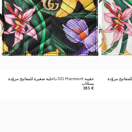
 صغيرة للمفاتيح مزوّدة
حقيبة GG Marmont داخلية صغيرة للمفاتيح مزوّدة
بسحّاب
€ 385