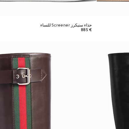
حذاء سنيكرز Screener للنساء
€ 885