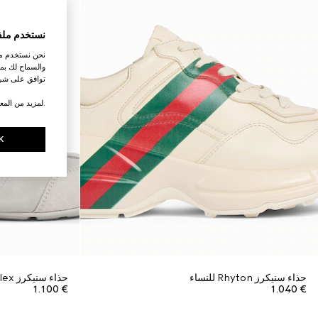
نستخدم ملف
نحن نستخدم ملف
والسماح لك بمش
توافق على شرو
.لمزيد من المع
K
حذاء سنيكرز Rhyton للنساء
حذاء سنيكرز Flex بعنق مرتفع للنساء
€ 1.100
€ 1.040