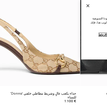
نا التسويقية
لويب هذا، فإنك
ارتباط
حذاء بكعب عالٍ وشريط مطاطي خلفي 'Donna'
للنساء
€ 1.100