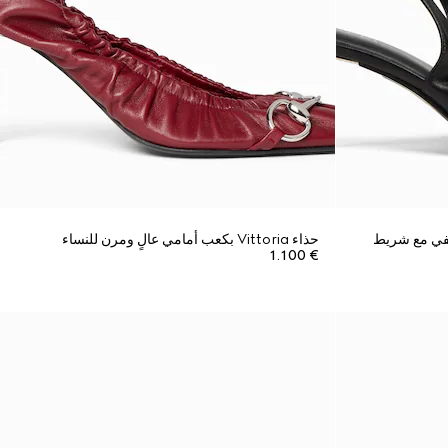
اط خلفي مع شريط
حذاء Vittoria بكعب أمامي عالٍ ومرن للنساء
€ 1.100