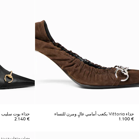
حذاء Vittoria بكعب أمامي عالٍ ومرن للنساء
حذاء بوت سليب أون Donna ل
€ 2.140
€ 1.100
وصلت منتجات جديدة