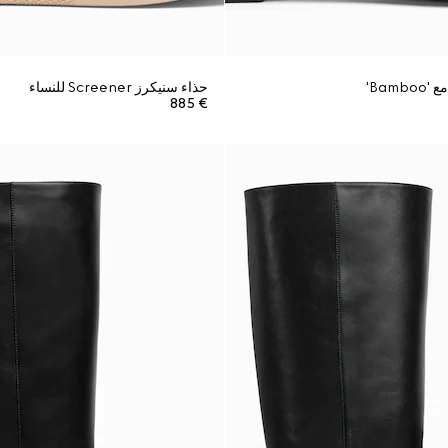
Bamb'
حذاء سنيكرز Screener للنساء
€ 885