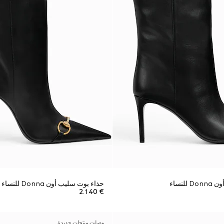
لنساء
حذاء بوت سليب أون Donna للنساء
€ 2.140
وصلت منتجات جديدة