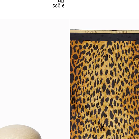
قناع
€ 560