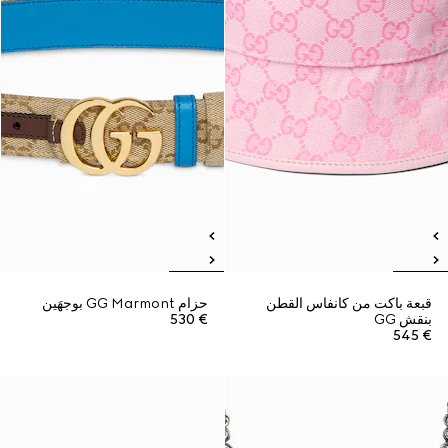
قبعة باكت من كانفاس القطن
حزام GG Marmont بوجهَين
بنقش GG
€ 530
€ 545