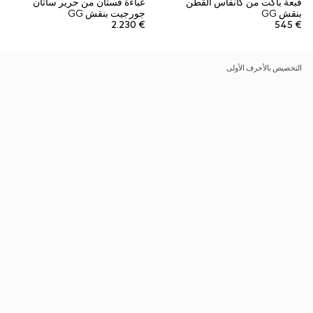
قبعة باكت من كانفاس القطن
عباءة فستان من حرير ساتان
بنقش GG
جورجيت بنقش GG
€ 2.230
€ 545
التخصيص بالأحرف الأولى