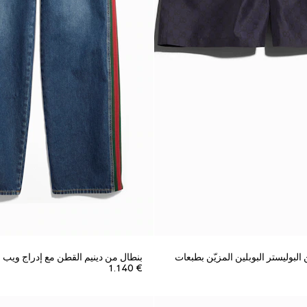
بوليستر البوبلين المزيّن بطبعات
بنطال من دينيم القطن مع إدراج ويب
€ 1.140