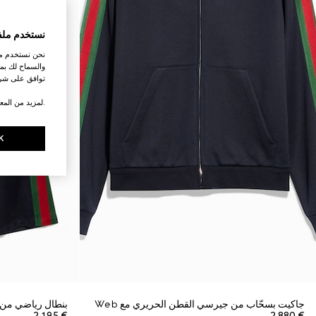
نستخدم ملف
نحن نستخدم ملف
والسماح لك بمش
توافق على شرو
.لمزيد من المع
K
جاكيت بسحّاب من جيرسي القطن الحريري مع Web
بنطال رياضي من ا
€ 2.195
€ 2.880