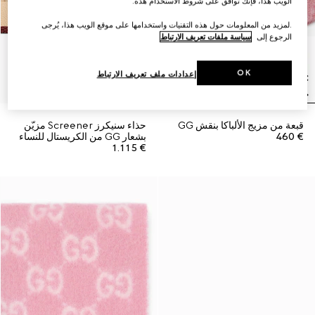
الويب هذا، فإنك توافق على شروط الاستخدام هذه.
.لمزيد من المعلومات حول هذه التقنيات واستخدامها على موقع الويب هذا، يُرجى
الرجوع إلى
سياسة ملفات تعريف الارتباط
OK
إعدادات ملف تعريف الارتباط
قبعة من مزيج الألباكا بنقش GG
حذاء سنيكرز Screener مزيّن
€ 460
بشعار GG من الكريستال للنساء
€ 1.115