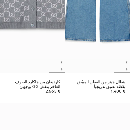
بنطال جينز من القطن المبيّض
كارديغان من جاكارد الصوف
بقَصّة تضيق تدريجياً
الفاخر بنقش GG بوجهَين
€ 2.665
€ 1.400