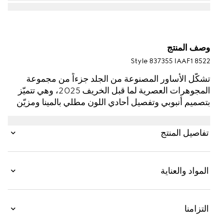
وصف المنتج
Style ‎837355 IAAF1 8522
تشكّل الأساور المصنوعة من الجلد جزءاً من مجموعة
المجوهرات العصرية لما قبل الخريف 2025، وهي تتميّز
بتصميم أنبوبي وتفصيل أحادي اللون مطلي بالمينا ومزيّن
بنقش شعار G المتشابك المستدير. يكتمل التصميم بعناصر
بلمسات نهائية باللون الذهبي وبإغلاق منزلق قابل للتعديل.
تفاصيل المنتج
تظهر هذه النسخة بالجلد باللون الأحمر Rosso Ancora.
المواد والعناية
التزامنا