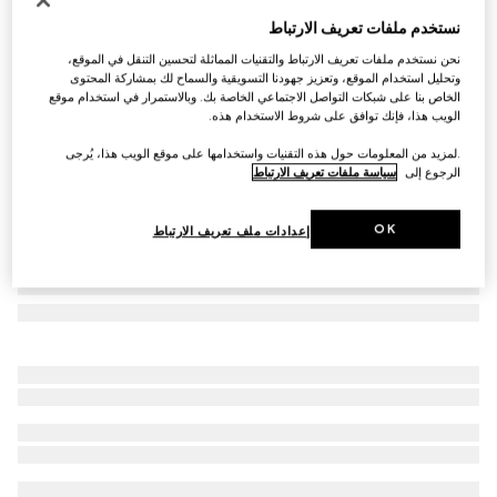
سوار مزيّن بشعار G المتشابك المستدير المطلي بالمينا
نستخدم ملفات تعريف الارتباط
€ 330
نحن نستخدم ملفات تعريف الارتباط والتقنيات المماثلة لتحسين التنقل في الموقع،
تنويعات
جلد باللون الأحمر Rosso Ancora
وتحليل استخدام الموقع، وتعزيز جهودنا التسويقية والسماح لك بمشاركة المحتوى
الخاص بنا على شبكات التواصل الاجتماعي الخاصة بك. وبالاستمرار في استخدام موقع
الويب هذا، فإنك توافق على شروط الاستخدام هذه.
.لمزيد من المعلومات حول هذه التقنيات واستخدامها على موقع الويب هذا، يُرجى
الرجوع إلى
سياسة ملفات تعريف الارتباط
OK
إعدادات ملف تعريف الارتباط