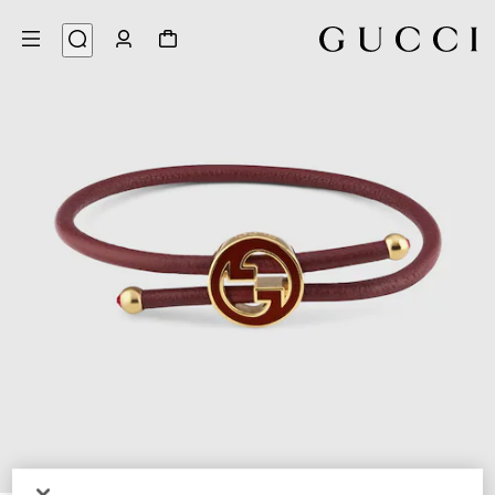
5
/
1