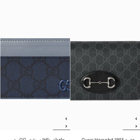
حقيبة Gucci Horsebit 1955
حافظة بطاقات بنقش GG مع