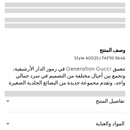
وصف المنتج
Style ‎A002SJ FAF9S 9646
تتعمق Generation Gucci في رموز الدار الأرشيفية،
وتجمع بين أجيال مختلفة من التصميم في سرد جمالي
واحد، وتقدم مجموعة جديدة من البضائع الجلدية الصغيرة
مع تفصيل ويب بارز على كانفاس GG المطلي. تكتمل
بتقليم من الجلد، يكشف هذا التصميم المتعدد الاستخدامات
تفاصيل المنتج
عن بنية غير مبطنة تجعله أنيقًا وخفيف الوزن.
المواد والعناية