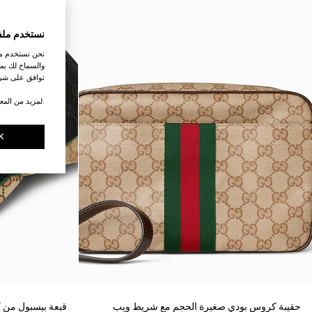
نستخدم ملف
نحن نستخدم ملف
والسماح لك بمش
توافق على شرو
.لمزيد من المع
K
حقيبة كروس بودي صغيرة الحجم مع شريط ويب
قبعة بيسبول من ك