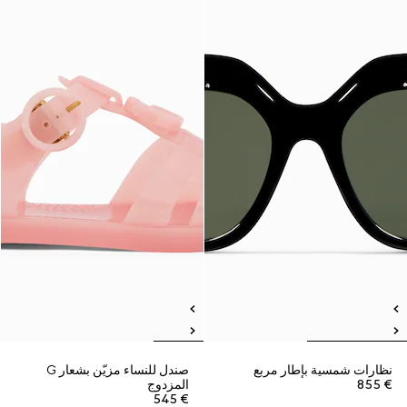
نظارات شمسية بإطار مربع
صندل للنساء مزيّن بشعار G
€ 855
المزدوج
€ 545