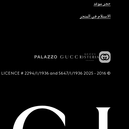
حجز موعد
الاستلام في المتجر
© 2016 - 2025 Guccio Gucci S.p.A. - All rights reserved. SIAE LICENCE # 2294/I/1936 and 5647/I/1936