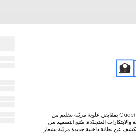
نقدم مجموعة ربيع وصيف 2026. تتعزّز حقيبة Gucci Giglio بمقابض علوية مزيّنة بتقليم من
ة والابتكارات المتجدّدة. صُنع التصميم من
ه، ويكشف عن بطانة داخلية جديدة مزيّنة بشعار