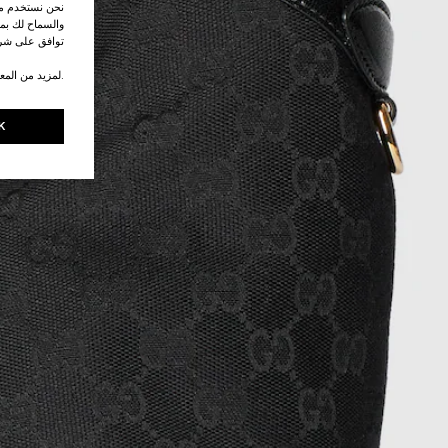
نحن نستخدم ملف
والسماح لك بمش
توافق على شرو
.لمزيد من المع
K