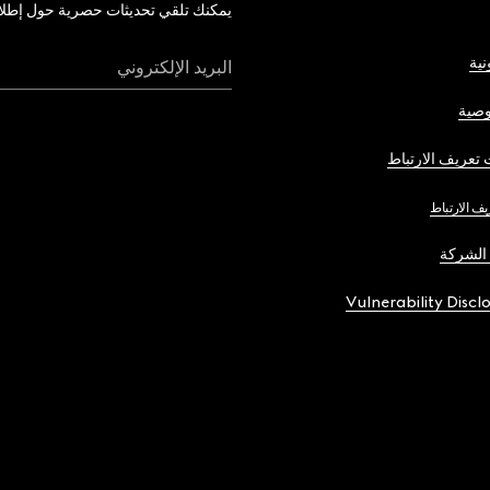
يمكنك تلقي تحديثات حصرية حول إطلاق 
نية
البريد الإلكتروني
صية
تعريف الارتباط
يف الارتباط
الشركة
Vulnerability Discl