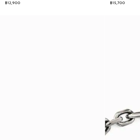
฿12,900
฿15,700