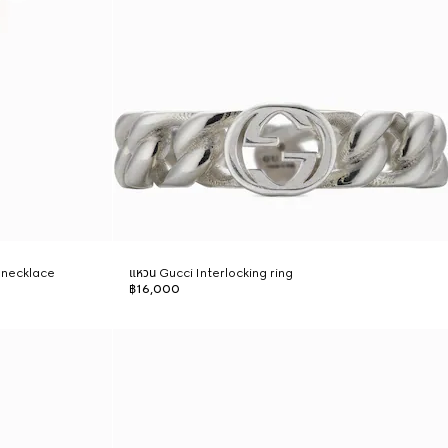
t necklace
แหวน Gucci Interlocking ring
฿16,000