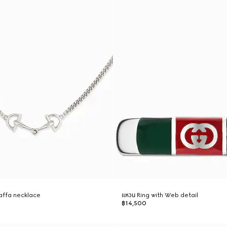
taffa necklace
แหวน Ring with Web detail
฿14,500