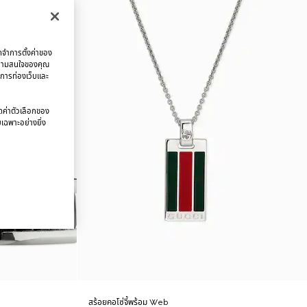
จดจำการตั้งค่าของ
บความสนใจของคุณ
มการท่องเว็บและ
นดค่าตัวเลือกของ
ยเฉพาะอย่างยิ่ง
g
สร้อยคอโซ่จี้พร้อม Web