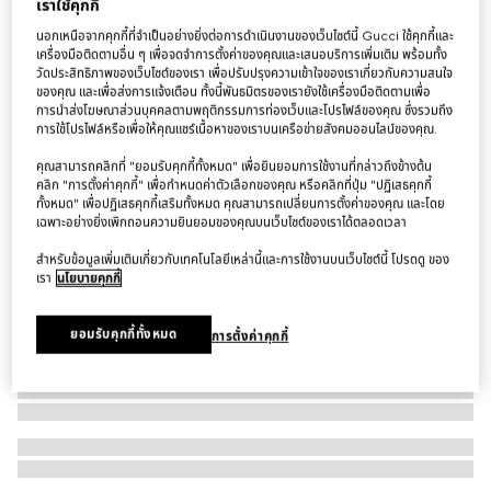
เราใช้คุกกี้
สร้อยข้อมือ Bracelet with Web detail
นอกเหนือจากคุกกี้ที่จำเป็นอย่างยิ่งต่อการดำเนินงานของเว็บไซต์นี้ Gucci ใช้คุกกี้และ
฿24,000
เครื่องมือติดตามอื่น ๆ เพื่อจดจำการตั้งค่าของคุณและเสนอบริการเพิ่มเติม พร้อมทั้ง
วัดประสิทธิภาพของเว็บไซต์ของเรา เพื่อปรับปรุงความเข้าใจของเราเกี่ยวกับความสนใจ
ของคุณ และเพื่อส่งการแจ้งเตือน ทั้งนี้พันธมิตรของเรายังใช้เครื่องมือติดตามเพื่อ
การนำส่งโฆษณาส่วนบุคคลตามพฤติกรรมการท่องเว็บและโปรไฟล์ของคุณ ซึ่งรวมถึง
การใช้โปรไฟล์หรือเพื่อให้คุณแชร์เนื้อหาของเราบนเครือข่ายสังคมออนไลน์ของคุณ.
คุณสามารถคลิกที่ "ยอมรับคุกกี้ทั้งหมด" เพื่อยินยอมการใช้งานที่กล่าวถึงข้างต้น
คลิก "การตั้งค่าคุกกี้" เพื่อกำหนดค่าตัวเลือกของคุณ หรือคลิกที่ปุ่ม "ปฏิเสธคุกกี้
ทั้งหมด" เพื่อปฏิเสธคุกกี้เสริมทั้งหมด คุณสามารถเปลี่ยนการตั้งค่าของคุณ และโดย
เฉพาะอย่างยิ่งเพิกถอนความยินยอมของคุณบนเว็บไซต์ของเราได้ตลอดเวลา
สำหรับข้อมูลเพิ่มเติมเกี่ยวกับเทคโนโลยีเหล่านี้และการใช้งานบนเว็บไซต์นี้ โปรดดู ของ
เรา
นโยบายคุกกี้
ยอมรับคุกกี้ทั้งหมด
การตั้งค่าคุกกี้