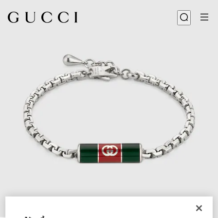
1
/
3