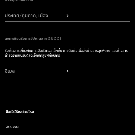
ตัวระบุตำแหน่งร้าน
ประเทศ/ภูมิภาค, เมือง
ลงทะเบียนรับการอัปเดตจาก GUCCI
รับข่าวสารเกี่ยวกับการเปิดตัวคอลเล็กชั่น การติดต่อเพื่อส่งข่าวสารสุดพิเศษ และข่าวสาร
ล่าสุดจากแบรนด์สุดเอ็กซ์คลูซีฟก่อนใคร
อีเมล
มีอะไรให้เราช่วยไหม
ติดต่อเรา