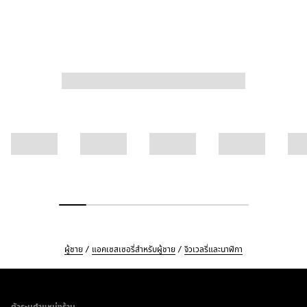
ผู้ชาย
แอคเซสเซอรี่สำหรับผู้ชาย
จิวเวลรี่และนาฬิกา
Footer