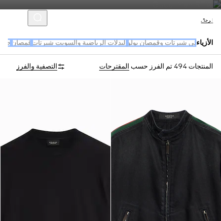
الرجال
الأزياء
تي شيرتات وقمصان بولو
البدلات الرياضية والسويت شيرتات
قمصان
جديد
المنتجات 494
تم الفرز حسب
المقترحات
التصفية والفرز