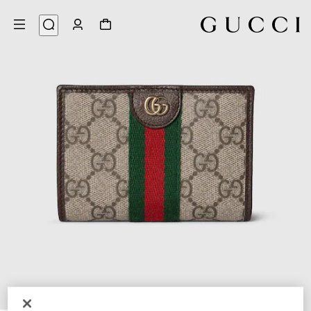
6
/
1