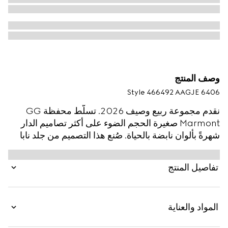
وصف المنتج
Style ‎466492 AAGJE 6406
نقدم مجموعة ربيع وصيف 2026. تسلّط محفظة GG
Marmont صغيرة الحجم الضوء على أكثر تصاميم الدار
شهرةً بألوان نابضة بالحياة. صُنع هذا التصميم من جلد نابا
مبطن بتصميم شيفرون، ويكتمل بقطعة معدنية بلمسات
نهائية باللون الذهبي.
تفاصيل المنتج
المواد والعناية