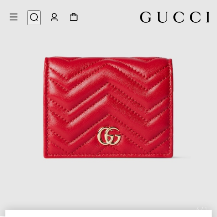
6
/
1