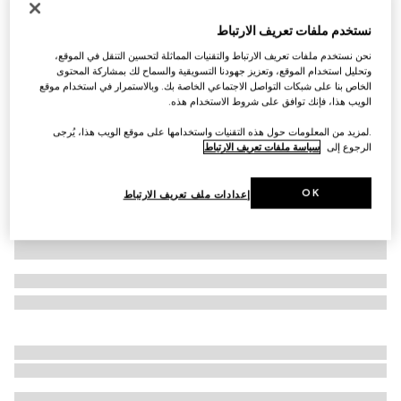
محفظة GG Marmont صغيرة الحجم
نستخدم ملفات تعريف الارتباط
€ 515
نحن نستخدم ملفات تعريف الارتباط والتقنيات المماثلة لتحسين التنقل في الموقع،
تنويعات
جلد باللون الأحمر المشرق
وتحليل استخدام الموقع، وتعزيز جهودنا التسويقية والسماح لك بمشاركة المحتوى
الخاص بنا على شبكات التواصل الاجتماعي الخاصة بك. وبالاستمرار في استخدام موقع
الويب هذا، فإنك توافق على شروط الاستخدام هذه.
.لمزيد من المعلومات حول هذه التقنيات واستخدامها على موقع الويب هذا، يُرجى
الرجوع إلى
سياسة ملفات تعريف الارتباط
OK
إعدادات ملف تعريف الارتباط