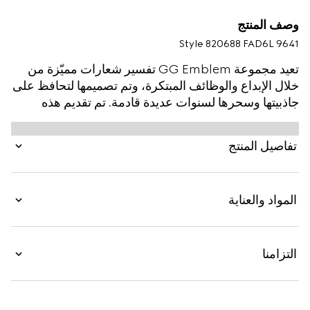
وصف المنتج
Style ‎820688 FAD6L 9641
تعيد مجموعة GG Emblem تفسير شعارات مميّزة من
خلال الإبداع والوظائف المبتكرة، وتم تصميمها لتحافظ على
جاذبيتها وسحرها لسنوات عديدة قادمة. تم تقديم هذه
المحفظة باللونين البيج والأبيض مع حزام للمرة الأولى
ضمن المجموعة الأخيرة من الإكسسوارات الصغيرة، وهي
تفاصيل المنتج
مصنوعة من قماش GG Monogram الجديد. يشمل
التصميم تقليماً من الجلد باللون الأبيض السكَّري، ويأتي مع
شعار Gucci نافر.
المواد والعناية
التزامنا