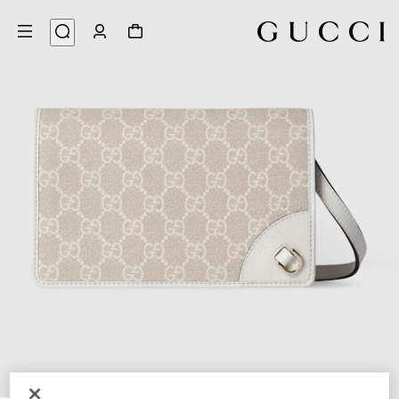
9
/
1