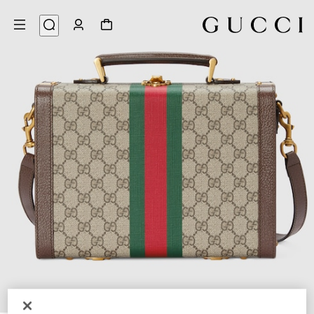
9
/
1