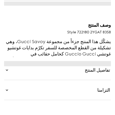
وصف المنتج
Style ‎722180 2YGAT 8358
يشكّل هذا المنتج جزءاً من مجموعة Gucci Savoy، وهي
تشكيلة من القطع المخصصة للسفر تكرّم بدايات غوتشيو
غوتشي Guccio Gucci كحامل حقائب في
فندق London. تقدّم مجموعة Aria من غوتشي نسخاً
معدّلة جديدة عن التصاميم الفينتاج، وتقدّم حقيبة السفر
تفاصيل المنتج
هذه مونوغرام GG الخاص بالدار مع تقليم شريط ويب
الأرشيفي. يكتمل شكل المقبض العلوي بإغلاق بمشبك
وبحزام كتف مصنوع من الجلد وقابل للإزالة.
التزامنا