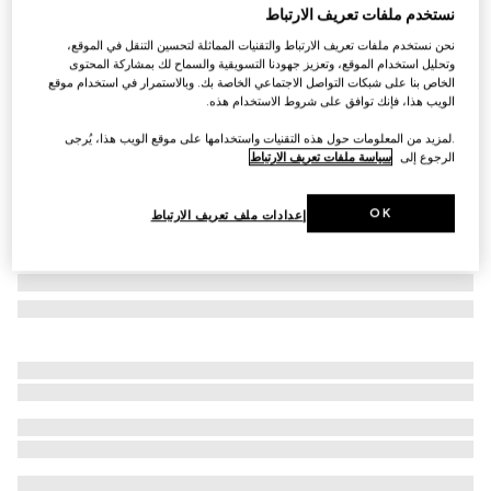
نستخدم ملفات تعريف الارتباط
حقيبة السفر الصلبة متوسطة الحجم من Gucci Savoy
نحن نستخدم ملفات تعريف الارتباط والتقنيات المماثلة لتحسين التنقل في الموقع،
€ 4.275
وتحليل استخدام الموقع، وتعزيز جهودنا التسويقية والسماح لك بمشاركة المحتوى
تنويعات
قماش Supreme باللونين البيج والأبنوس
الخاص بنا على شبكات التواصل الاجتماعي الخاصة بك. وبالاستمرار في استخدام موقع
الويب هذا، فإنك توافق على شروط الاستخدام هذه.
.لمزيد من المعلومات حول هذه التقنيات واستخدامها على موقع الويب هذا، يُرجى
الرجوع إلى
سياسة ملفات تعريف الارتباط
OK
إعدادات ملف تعريف الارتباط