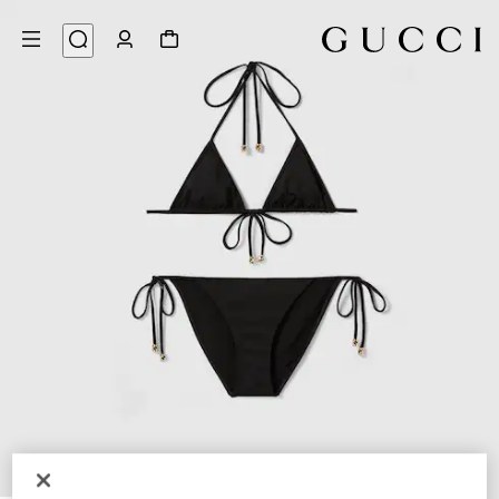
8
/
1