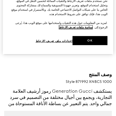
نحن نستخدم ملفات تعريف الارتباط والتقنيات المماثلة لتحسين التنقل في الموقع،
وتحليل استخدام الموقع، وتعزيز جهودنا التسويقية والسماح لك بمشاركة المحتوى
الخاص بنا على شبكات التواصل الاجتماعي الخاصة بك. وبالاستمرار في استخدام موقع
الويب هذا، فإنك توافق على شروط الاستخدام هذه.
.لمزيد من المعلومات حول هذه التقنيات واستخدامها على موقع الويب هذا، يُرجى
الرجوع إلى
سياسة ملفات تعريف الارتباط
OK
إعدادات ملف تعريف الارتباط
وصف المنتج
Style ‎871992 XNBC5 1000
يستكشف Generation Gucci رموز أرشيف العلامة
التجارية، ويجمع بين أجيال مختلفة من التصميم في سرد
جمالي واحد. يتم التعبير عن بساطة الأناقة المستوحاة من
التسعينيات من خلال الجلود الفخمة، التي تستحضر العقد