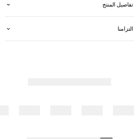
المألوف. يتميّز هذا البنطال الجلدي الخفيف القابل للتمدد
تفاصيل المنتج
بقصّة ضيّقة وطرف منقسم مع إغلاق بسحّاب.
التزامنا