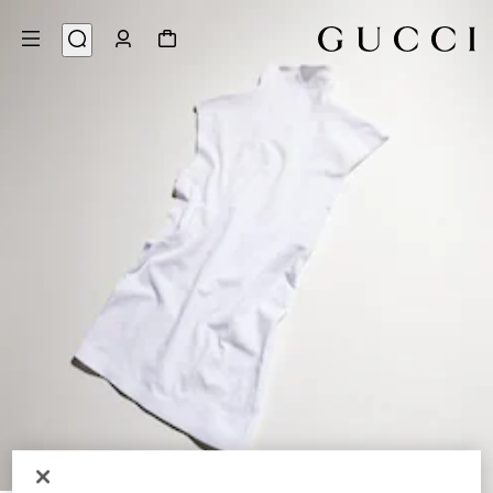
6
/
1