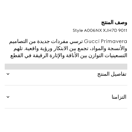
وصف المنتج
Style ‎A006NX XJH7D 9011
Gucci Primavera ترسي مفردات جديدة من التصاميم
والأنسجة والمواد، تجمع بين الابتكار ورؤية واقعية. تلهم
التسعينيات التوازن بين الأناقة والإثارة الرقيقة في القطع
التي تحدد شكل الجسم والتي تتحول من النهار إلى وقت
تناول المشروب. صُنعت هذه البلوزة من جيرسي نايلون
تفاصيل المنتج
القابل للتمدد وتتميز بتصميم سلس وتناسب الجسم.
التزامنا