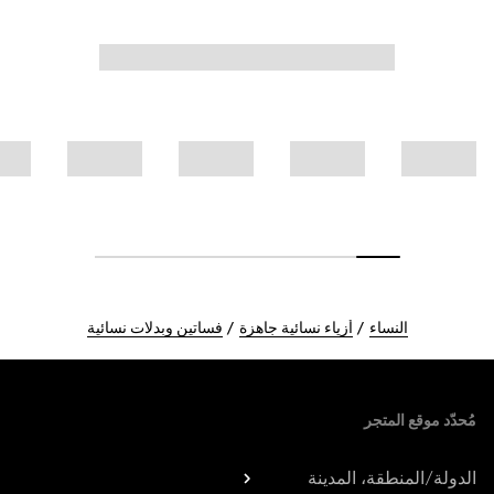
النساء
أزياء نسائية جاهزة
فساتين وبدلات نسائية
Foote
مُحدّد موقع المتجر
الدولة/المنطقة، المدينة