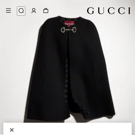
6
/
1