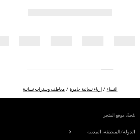
النساء
أزياء نسائية جاهزة
معاطف وسترات نسائية
Foote
مُحدّد موقع المتجر
الدولة/المنطقة، المدينة