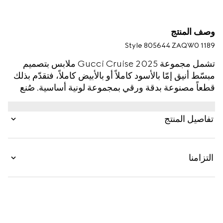
وصف المنتج
Style ‎805644 ZAQW0 1189
تشمل مجموعة Gucci Cruise 2025 ملابس بتصميم
مبسّط أنيق إمّا بالأسود كاملاً أو بالأبيض كاملاً، فتقدّم بذلك
قطعاً مصنوعة بدقة ورقي بمجموعة لونية أساسية. صُنع
هذا الكاب الضخم من قماش الصوف والحرير بوجهَين،
ويتميّز بإغلاق حلية Horsebit بلمسات نهائية باللون الفضي.
تفاصيل المنتج
التزامنا