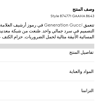
وصف المنتج
Style ‎874771 GAAHA 8643
تتعمق Generation Gucci في رموز أ
التصميم في سرد جمالي واحد. صُنعت من شبكة معدنية 
التي يمكن ارتداؤها على الكتف أو كمقبض علوي.
تفاصيل المنتج
المواد والعناية
التزامنا