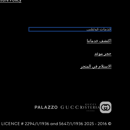
osure Policy
خدمات غوتشي
اكتشف خدماتنا
حجز موعد
الاستلام في المتجر
© 2016 - 2025 Guccio Gucci S.p.A. - All rights reserved. SIAE LICENCE # 2294/I/1936 and 5647/I/1936