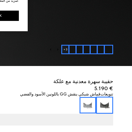
.لمزيد من المع
K
+
3
حقيبة سهرة معدنية مع علكة
€ 5.190
تنويعات
قماش شبكي بنقش GG باللونين الأسود والفضي