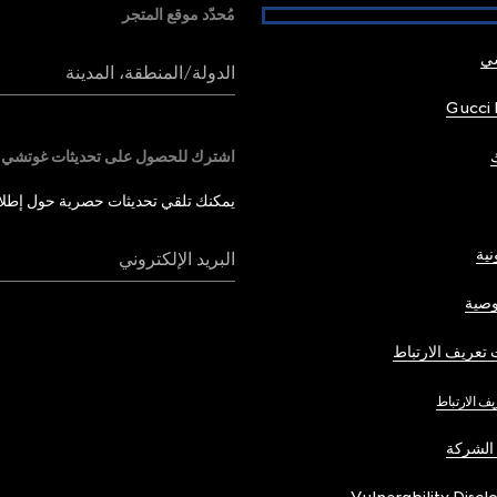
مُحدّد موقع المتجر
شي
الدولة/المنطقة، المدينة
Gucci 
اشترك للحصول على تحديثات غوتشي
يمكنك تلقي تحديثات حصرية حول إطلاق 
نية
البريد الإلكتروني
صية
تعريف الارتباط
يف الارتباط
الشركة