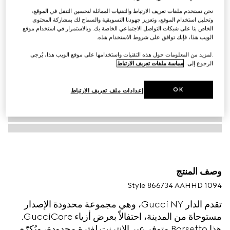
نحن نستخدم ملفات تعريف الارتباط والتقنيات المماثلة لتحسين التنقل في الموقع،
وتحليل استخدام الموقع، وتعزيز جهودنا التسويقية والسماح لك بمشاركة المحتوى
الخاص بنا على شبكات التواصل الاجتماعي الخاصة بك. وبالاستمرار في استخدام موقع
الويب هذا، فإنك توافق على شروط الاستخدام هذه.
.لمزيد من المعلومات حول هذه التقنيات واستخدامها على موقع الويب هذا، يُرجى
الرجوع إلى
سياسة ملفات تعريف الارتباط
OK
إعدادات ملف تعريف الارتباط
وصف المنتج
Style ‎866734 AAHHD 1094
تقدم الدار Gucci NY، وهي مجموعة محدودة الإصدار
مستوحاة من المدينة، احتفالاً بعرض أزياء GucciCore.
هذا Borsetto متوفر عبر الإنترنت لفترة محدودة، ويُكرّم