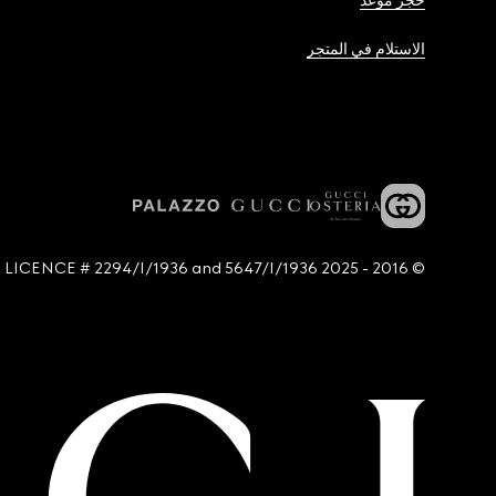
حجز موعد
الاستلام في المتجر
© 2016 - 2025 Guccio Gucci S.p.A. - All rights reserved. SIAE LICENCE # 2294/I/1936 and 5647/I/1936