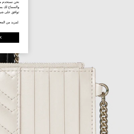
نحن نستخدم ملف
والسماح لك بمش
توافق على شرو
.لمزيد من المع
K