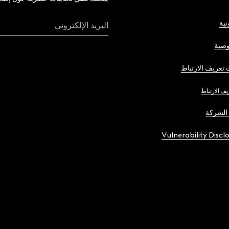
نية
البريد الإلكتروني
صية
تعريف الارتباط
يف الارتباط
الشركة
Vulnerability Discl