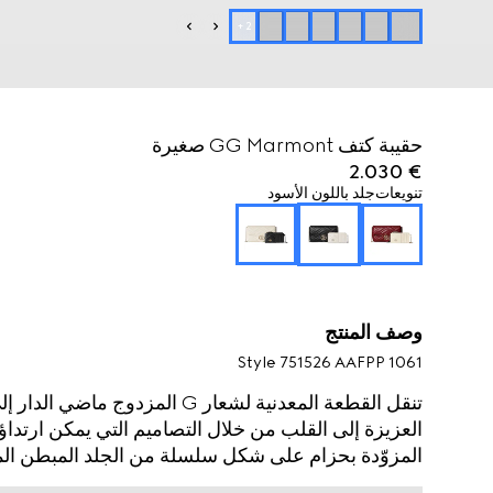
+
2
حقيبة كتف GG Marmont صغيرة
€ 2.030
تنويعات
جلد باللون الأسود
وصف المنتج
Style ‎751526 AAFPP 1061
تنقل القطعة المعدنية لشعار G الم
العزيزة إلى القلب من خلال التصاميم التي يمكن ارتدا
المزوّدة بحزام على شكل سلسلة من الجلد المبطن المم
تتميّز الجهة الداخلية بحافظة بطاقات يمكن فصلها من الج