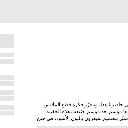
زدوج ماضي الدار إلى حاضرنا هذا، وتتعزّز فكرة قطع الملابس
ؤها موسم بعد موسم. صُنعت هذه الحقيبة
يّز بتصميم شيفرون باللون الأسود، في حين
لد المتباين باللون الأبيض.