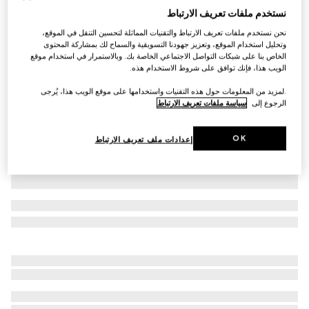
نستخدم ملفات تعريف الارتباط
جوارب طويلة من النايلون القابل للتمدد مزيّنة بطبعات
نحن نستخدم ملفات تعريف الارتباط والتقنيات المماثلة لتحسين التنقل في الموقع،
€ 330
وتحليل استخدام الموقع، وتعزيز جهودنا التسويقية والسماح لك بمشاركة المحتوى
تنويعات
بني
الخاص بنا على شبكات التواصل الاجتماعي الخاصة بك. وبالاستمرار في استخدام موقع
الويب هذا، فإنك توافق على شروط الاستخدام هذه.
.لمزيد من المعلومات حول هذه التقنيات واستخدامها على موقع الويب هذا، يُرجى
الرجوع إلى
سياسة ملفات تعريف الارتباط
OK
إعدادات ملف تعريف الارتباط