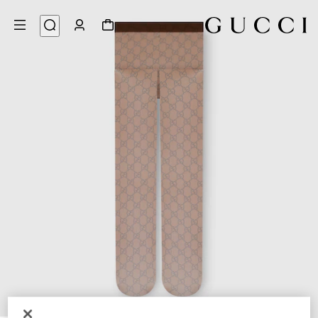
3
/
1