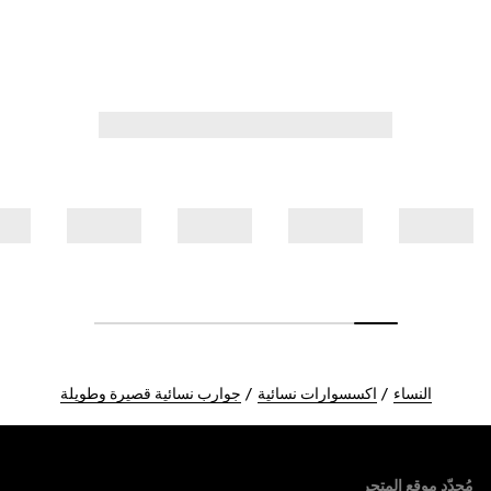
النساء
اكسسوارات نسائية
جوارب نسائية قصيرة وطويلة
Foote
مُحدّد موقع المتجر