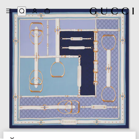
4
/
1