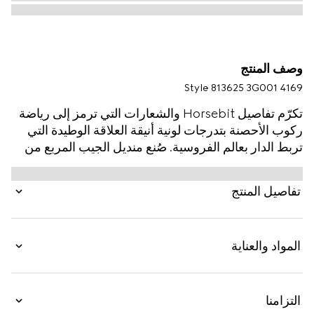
وصف المنتج
Style ‎813625 3G001 4169
تكرّم تفاصيل Horsebit والشعارات التي ترمز إلى رياضة
ركوب الأحصنة بتدرجات لونية أنيقة العلاقة الوطيدة التي
تربط الدار بعالم الفروسية. صُنع منديل الجيب المربع من
تويل الحرير ويتميّز بطبعة أحزمة وشعار Horsebit على
كامل القماش.
تفاصيل المنتج
المواد والعناية
التزامنا