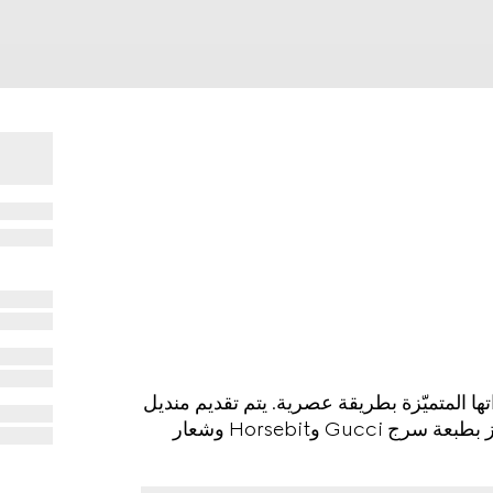
 الدار وشعاراتها المتميّزة بطريقة عصرية. يتم تقديم منديل
الجيب المربع الأنيق هذا بالحرير باللون الأسود وهو يتميّز بطبعة سرج Gucci وHorsebit وشعار