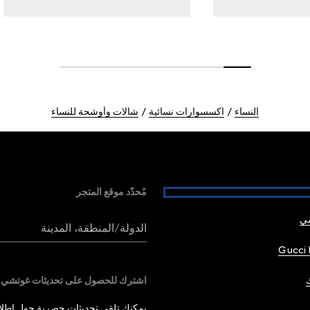
النساء
اكسسوارات نسائية
شالات وأوشحة للنساء
مُحدّد موقع المتجر
شي
الدولة/المنطقة، المدينة
Gucci 
اشترك للحصول على تحديثات غوتشي
يمكنك تلقي تحديثات حصرية حول إطلاق 