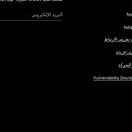
نية
البريد الإلكتروني
صية
تعريف الارتباط
يف الارتباط
الشركة
Vulnerability Discl