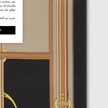
نحن نستخدم ملف
والسماح لك بمش
توافق على شرو
.لمزيد من المع
K