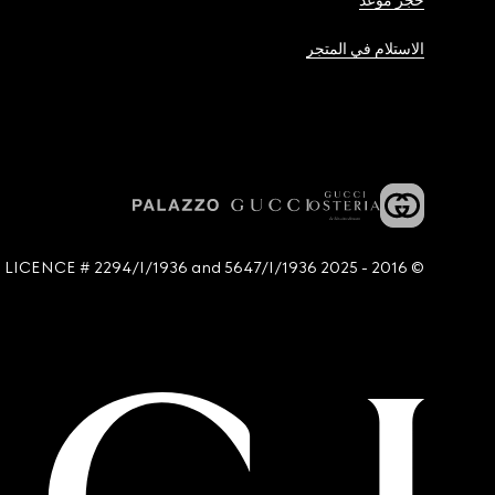
حجز موعد
الاستلام في المتجر
© 2016 - 2025 Guccio Gucci S.p.A. - All rights reserved. SIAE LICENCE # 2294/I/1936 and 5647/I/1936