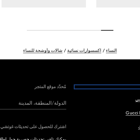
النساء
اكسسوارات نسائية
شالات وأوشحة للنساء
مُحدّد موقع المتجر
شي
الدولة/المنطقة، المدينة
Gucci 
اشترك للحصول على تحديثات غوتشي
يمكنك تلقي تحديثات حصرية حول إطلاق 