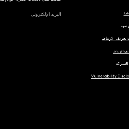
نية
البريد الإلكتروني
صية
تعريف الارتباط
يف الارتباط
الشركة
Vulnerability Discl