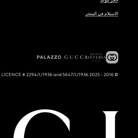
حجز موعد
الاستلام في المتجر
© 2016 - 2025 Guccio Gucci S.p.A. - All rights reserved. SIAE LICENCE # 2294/I/1936 and 5647/I/1936