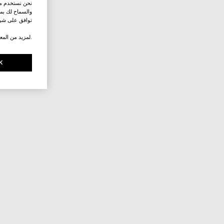
نحن نستخدم ملف
والسماح لك بمش
توافق على شرو
.لمزيد من المع
K