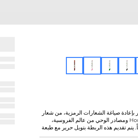
 بإعادة صياغة الشعارات الرمزية، من شعار
GG وشريط ويب وطبعة Flora والبامبو وشعار Horsebit ومصادر الوحي من عالم الفروسية،
ً. يتم تقديم هذه الربطة بتويل حرير مع طبعة