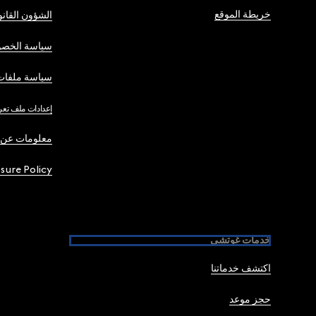
خريطة الموقع
الشؤون القانو
سياسة الخصو
سياسة ملفات 
إعدادات ملف تعر
معلومات عن 
osure Policy
خدمات غوتشي
اكتشف خدماتنا
حجز موعد