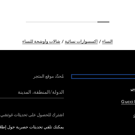
النساء
اكسسوارات نسائية
شالات وأوشحة للنساء
مُحدّد موقع المتجر
شي
الدولة/المنطقة، المدينة
Gucci 
اشترك للحصول على تحديثات غوتشي
يمكنك تلقي تحديثات حصرية حول إطلاق 