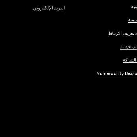
نية
البريد الإلكتروني
صية
تعريف الارتباط
يف الارتباط
الشركة
Vulnerability Discl