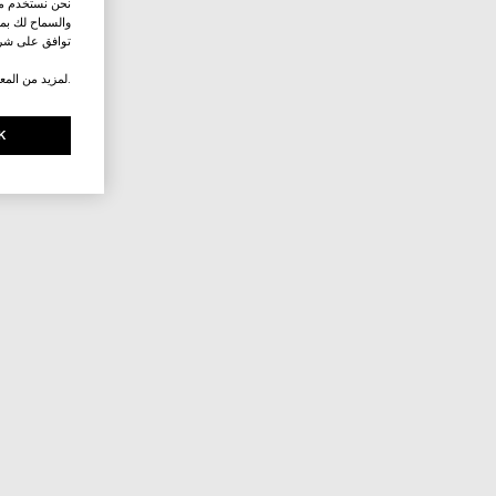
نحن نستخدم ملف
والسماح لك بمش
توافق على شرو
.لمزيد من المع
K