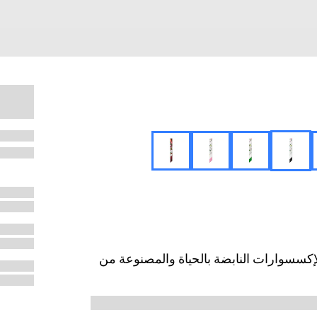
موسم ما قبل الخريف 2025، تشمل الإكسسوارات النابضة بالحياة والمصنوعة من