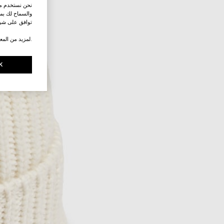
نحن نستخدم ملف
والسماح لك بمش
توافق على شرو
.لمزيد من المع
K