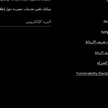
يمكنك تلقي تحديثات حصرية حول إطلاق 
نية
البريد الإلكتروني
صية
تعريف الارتباط
يف الارتباط
الشركة
Vulnerability Discl