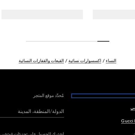
النساء
اكسسوارات نسائية
القبعات والقفازات النسائية
مُحدّد موقع المتجر
شي
الدولة/المنطقة، المدينة
Gucci 
اشترك للحصول على تحديثات غوتشي