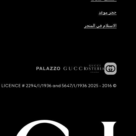
حجز موعد
الاستلام في المتجر
© 2016 - 2025 Guccio Gucci S.p.A. - All rights reserved. SIAE LICENCE # 2294/I/1936 and 5647/I/1936