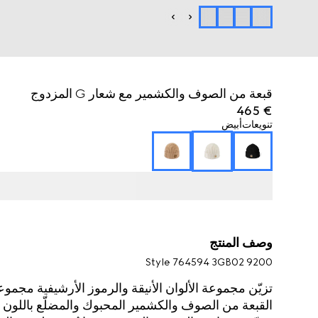
قبعة من الصوف والكشمير مع شعار G المزدوج
€ 465
تنويعات
أبيض
وصف المنتج
Style ‎764594 3GB02 9200
تزيّن مجموعة الألوان الأنيقة والرموز الأرشيفية مجمو
القبعة من الصوف والكشمير المحبوك والمضلّع باللون ا