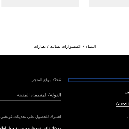
النساء
اكسسوارات نسائية
نظارات
مُحدّد موقع المتجر
شي
الدولة/المنطقة، المدينة
Gucci 
اشترك للحصول على تحديثات غوتشي
يمكنك تلقي تحديثات حصرية حول إطلاق 