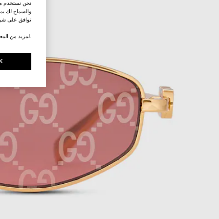
نحن نستخدم ملف
والسماح لك بمش
توافق على شرو
.لمزيد من المع
K