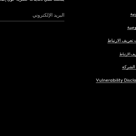
نية
البريد الإلكتروني
صية
تعريف الارتباط
يف الارتباط
الشركة
Vulnerability Discl