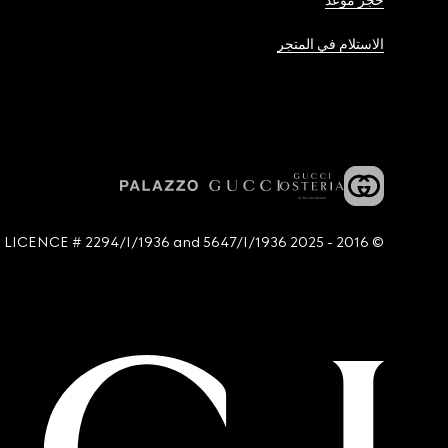
حجز موعد
الاستلام في المتجر
© 2016 - 2025 Guccio Gucci S.p.A. - All rights reserved. SIAE LICENCE # 2294/I/1936 and 5647/I/1936