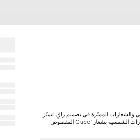
Cruise 202 بين إطار معدني والشعارات المميّزة في تصميم راقٍ. تتميّز
هذه النظارات الشمسية بشعار Gucci تتميّز هذه النظارات الشمسية بشعار Gucci المقصوص