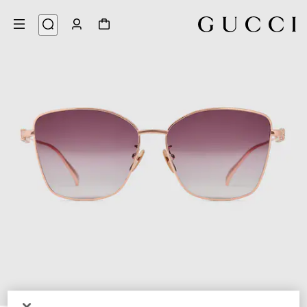
3
/
1