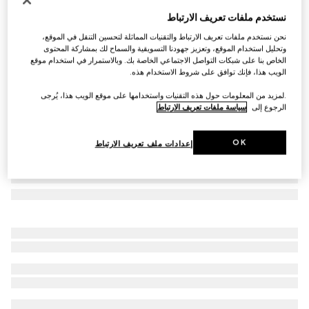
نظارات شمسية على شكل فراشة بجسر أنف منخفض
نستخدم ملفات تعريف الارتباط
€ 635
نحن نستخدم ملفات تعريف الارتباط والتقنيات المماثلة لتحسين التنقل في الموقع،
تنويعات
اللون الوردي بلمسات نهائية باللون الذهبي
وتحليل استخدام الموقع، وتعزيز جهودنا التسويقية والسماح لك بمشاركة المحتوى
الخاص بنا على شبكات التواصل الاجتماعي الخاصة بك. وبالاستمرار في استخدام موقع
الويب هذا، فإنك توافق على شروط الاستخدام هذه.
.لمزيد من المعلومات حول هذه التقنيات واستخدامها على موقع الويب هذا، يُرجى
الرجوع إلى
سياسة ملفات تعريف الارتباط
OK
إعدادات ملف تعريف الارتباط