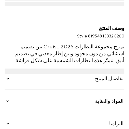
وصف المنتج
Style ‎819548 I3332 8260
تمزج مجموعة النظارات Cruise 2025 بين تصميم
استثنائي من دون مجهود وبين إطار معدني في تصميم
أنيق. تتميّز هذه النظارات الشمسية على شكل فراشة
بشعار Gucci المرصّع بأحجار الكريستال بأحرف صغيرة
على الذراعَين.
تفاصيل المنتج
المواد والعناية
التزامنا