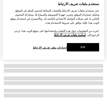
نستخدم ملفات تعريف الارتباط
التخصيص بالأحرف الأولى
محفظة GG Marmont ثنائية الطيّة
نحن نستخدم ملفات تعريف الارتباط والتقنيات المماثلة لتحسين التنقل في الموقع،
€ 560
وتحليل استخدام الموقع، وتعزيز جهودنا التسويقية والسماح لك بمشاركة المحتوى
الخاص بنا على شبكات التواصل الاجتماعي الخاصة بك. وبالاستمرار في استخدام موقع
الويب هذا، فإنك توافق على شروط الاستخدام هذه.
.لمزيد من المعلومات حول هذه التقنيات واستخدامها على موقع الويب هذا، يُرجى
الرجوع إلى
سياسة ملفات تعريف الارتباط
OK
إعدادات ملف تعريف الارتباط