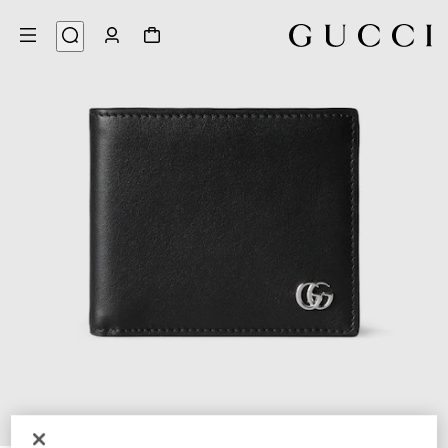
5
/
1