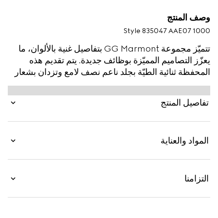
وصف المنتج
Style ‎835047 AAE07 1000
تتميّز مجموعة GG Marmont بتفاصيل غنية بالألوان، ما
يعزّز التصاميم المميّزة بوظائف جديدة. يتم تقديم هذه
المحفظة ثنائية الطيّة بجلد ناعم نصف لامع وتزدان بشعار
G مزدوج بلمسات نهائية بلون البلاديوم.
تفاصيل المنتج
المواد والعناية
التزامنا