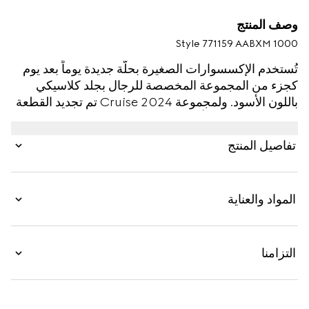
وصف المنتج
Style ‎771159 AABXM 1000
تُستخدم الإكسسوارات الصغيرة بحلّة جديدة يوماً بعد يوم
كجزء من المجموعة المخصصة للرجال بجلد كلاسيكي
باللون الأسود. ولمجموعة Cruise 2024 تم تجديد القطعة
المعدنية الاعتيادية بأحرف شعار Gucci للحصول على
طابع الشعار الناعم. تكتمل هذه المحفظة الطويلة مع
تفاصيل المنتج
حافظة البطاقات بثماني فتحات للبطاقات وقسمَين للأوراق
النقدية.
المواد والعناية
التزامنا