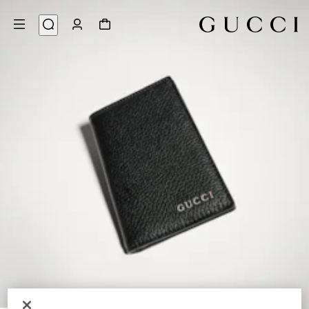
4
/
1