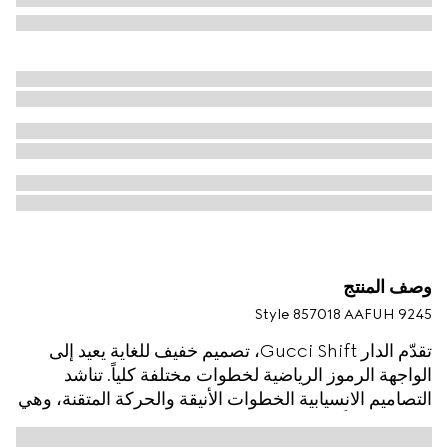
وصف المنتج
Style ‎857018 AAFUH 9245
تقدّم الدار Gucci Shift، تصميم خفيف للغاية يعيد إلى
الواجهة الرموز الرياضية لخطوات مختلفة كلياً. تناشد
التصاميم الانسيابية الخطوات الأنيقة والحركة المتقنة، وهي
تُعتبر تجسيداً للقطع اليومية المريحة. تتدفق تفاصيل شريط
الويب عبر هذا التصميم على شكل تقليم لا ينقطع، وهي