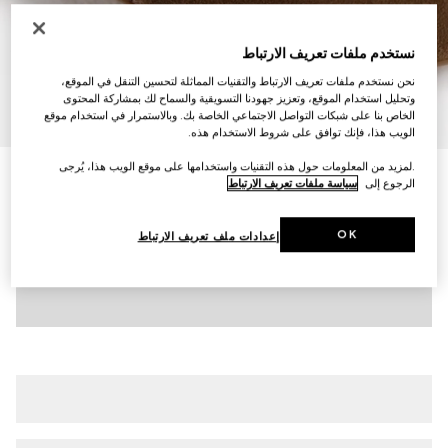
نستخدم ملفات تعريف الارتباط
نحن نستخدم ملفات تعريف الارتباط والتقنيات المماثلة لتحسين التنقل في الموقع،
وتحليل استخدام الموقع، وتعزيز جهودنا التسويقية والسماح لك بمشاركة المحتوى
8
/
1
الخاص بنا على شبكات التواصل الاجتماعي الخاصة بك. وبالاستمرار في استخدام موقع
الويب هذا، فإنك توافق على شروط الاستخدام هذه.
.لمزيد من المعلومات حول هذه التقنيات واستخدامها على موقع الويب هذا، يُرجى
حذاء سنيكرز Gucci Shift للرجال
الرجوع إلى
سياسة ملفات تعريف الارتباط
€ 970
تنويعات
كانفاس بنقش GG باللونين البيج والبني
OK
إعدادات ملف تعريف الارتباط