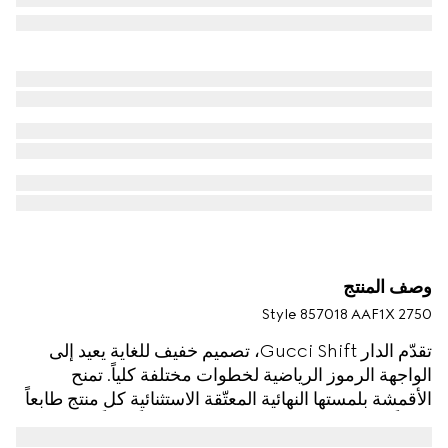
وصف المنتج
Style ‎857018 AAF1X 2750
تقدّم الدار Gucci Shift، تصميم خفيف للغاية يعيد إلى
الواجهة الرموز الرياضية لخطوات مختلفة كلياً. تمنح
الأقمشة بلمستها النهائية المعتّقة الاستثنائية كل منتج طابعاً
فريداً من نوعه. يناشد التصميم الأنيق حساً راقياً من
الحركة، ويأتي مشبّعاً بأناقة الإطلالات اليومية.